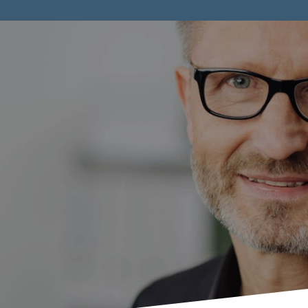
nterim Manag
EIM no es…