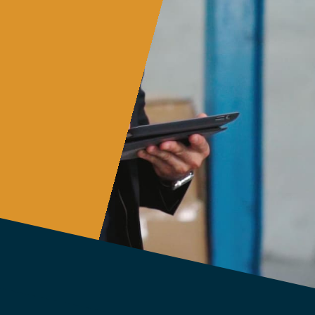
Cadena de Suministro,
poniendo de manifiesto
áreas de debilidad
estructural y haciendo
inevitable un cambio radical
en el proceso.