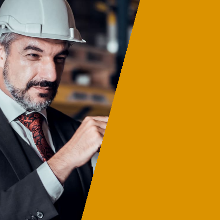
Todo esto lleva al concepto
del
Coste Total de Propiedad
(TCO Total Cost of
Ownership)
: el transporte,
los aranceles, los costes, la
moneda, el nivel de servicio,
el desarrollo tecnológico, son
factores que pueden frustrar
los esfuerzos y reducir el
resultado económico si no se
manejan de manera
uniforme.