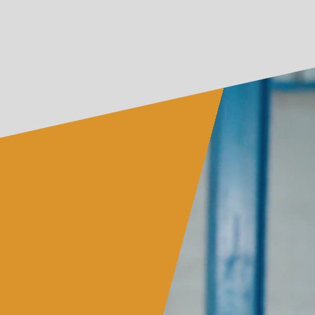
condiciones cambiantes son la regla
Las crisis recientes y los
acontecimientos
extraordinarios de los
últimos años han puesto
bajo estrés los procesos de la