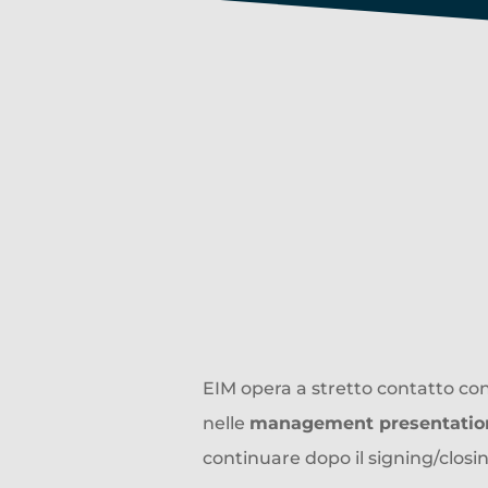
Scari
come EIM 
d
EIM opera a stretto contatto con 
nelle
management presentations
continuare dopo il signing/closi