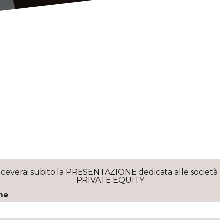
i servizi che EIM ha pensat
pila il form per iscriverti a EIM Commu