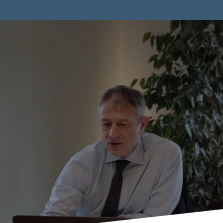
uzioni flessib
 il Private Eq