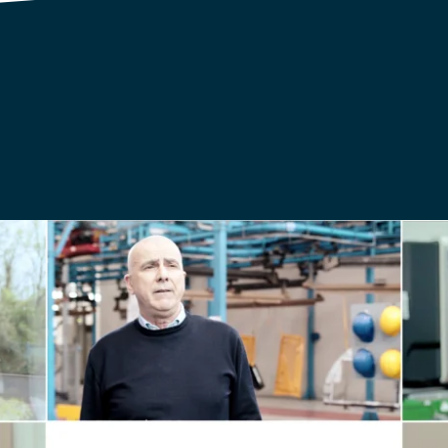
sa pensano le aziende di E
Guarda il video per scoprirlo