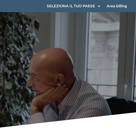
SELEZIONA IL TUO PAESE
Area billing
ili EIM
uity