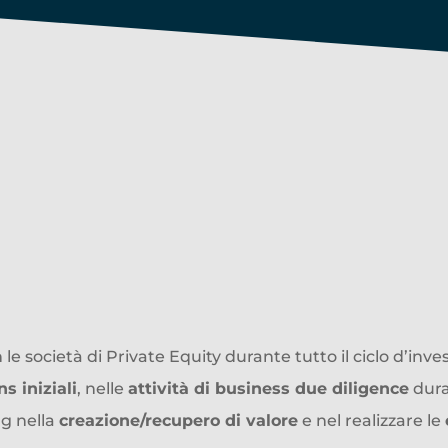
ca la presentazione per sc
supporta le aziende di Priv
urante tutto il ciclo di investimen
le società di Private Equity durante tutto il ciclo d’inv
 iniziali
, nelle
attività di business due diligence
dura
ng nella
creazione/recupero di valore
e nel realizzare le