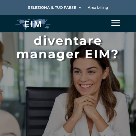
SELEZIONA IL TUO PAESE
Area billing
Perché
diventare
manager EIM?