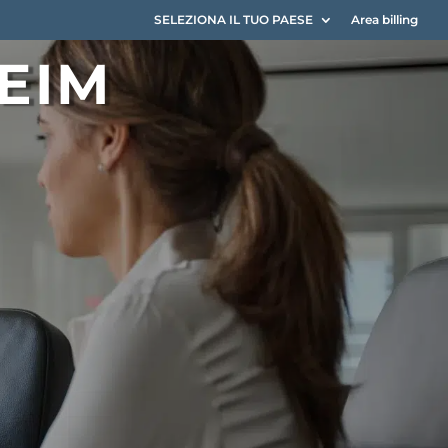
SELEZIONA IL TUO PAESE
Area billing
 EIM