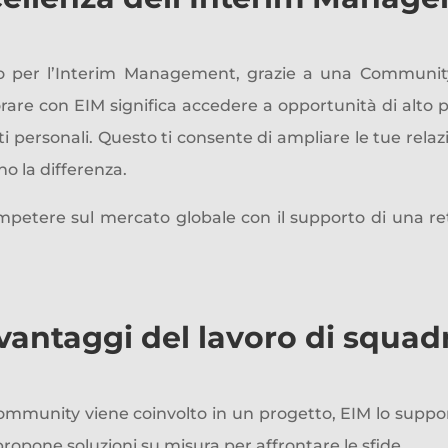
to per l’Interim Management, grazie a una Community
aborare con EIM significa accedere a opportunità di alto
ti personali. Questo ti consente di ampliare le tue relazi
no la differenza.
mpetere sul mercato globale con il supporto di una ret
 vantaggi del lavoro di squad
munity viene coinvolto in un progetto, EIM lo support
ropone soluzioni su misura per affrontare le sfide.