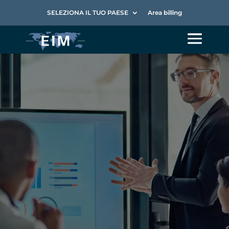
SELEZIONA IL TUO PAESE
Area billing
Top line
growth: capire
il cliente per
crescere