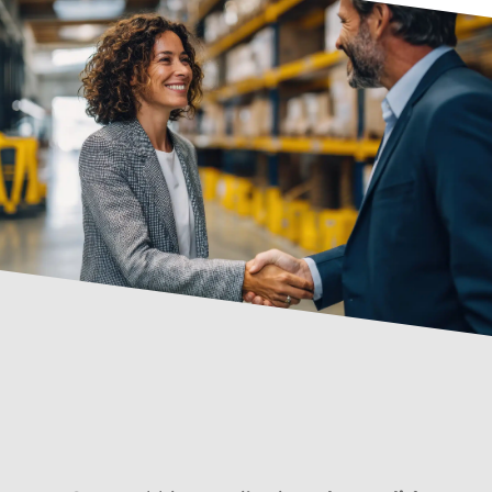
Avere
“
buoni
venditori
”
non basta