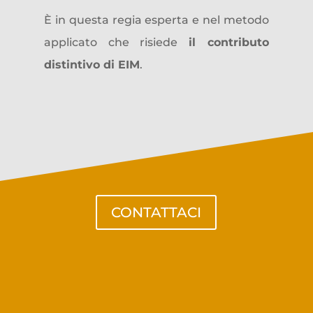
È in questa regia esperta e nel metodo
applicato che risiede
il contributo
distintivo di EIM
.
CONTATTACI
per scoprire come
attivare un
progetto di crescita Top Line
con
EIM.