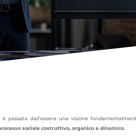
iendale
: un concetto in cont
p
è passata dall’essere una visione fondamentalmente 
processo sociale costruttivo, organico e dinamico
.