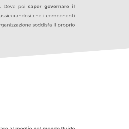
e. Deve poi
saper governare il
 assicurandosi che i componenti
rganizzazione soddisfa il proprio
 il mo
n
do fluido
are al meglio nel mondo fluido