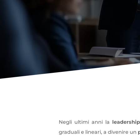
L
eadership az
Negli ultimi anni la
leadershi
graduali e lineari, a divenire un