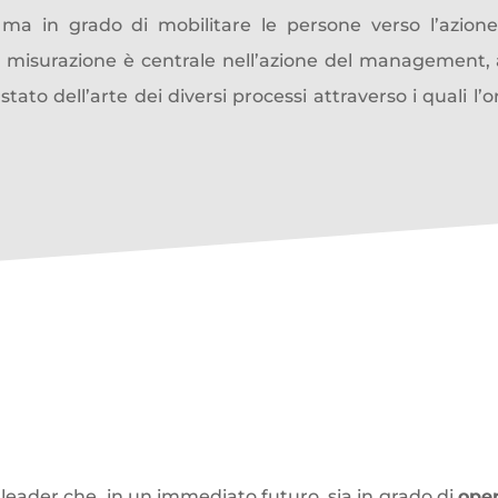
ma in grado di mobilitare le persone verso l’azion
la misurazione è centrale nell’azione del management,
to dell’arte dei diversi processi attraverso i quali l’o
lligenza
che fanno prosperare
l leader che, in un immediato futuro, sia in grado di
oper