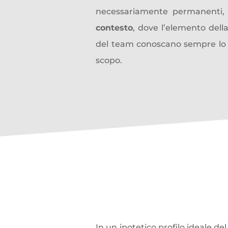
necessariamente permanenti, 
contesto
, dove l’elemento del
del team conoscano sempre lo sta
scopo.
Le
forme di inte
In un ipotetico profilo ideale de