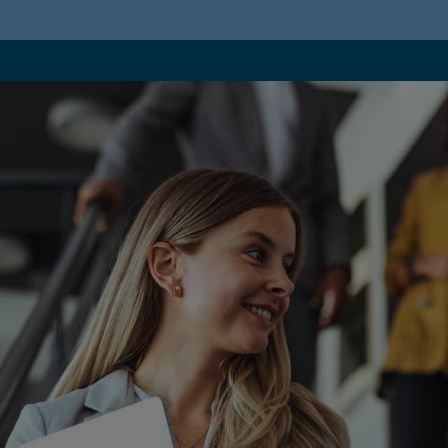
sfide del mana
ire e
creare v