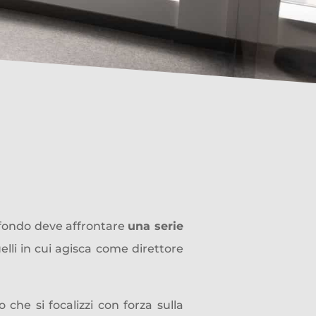
 investito in un
dato
 fondo deve affrontare
una serie
uelli in cui agisca come direttore
 che si focalizzi con forza sulla