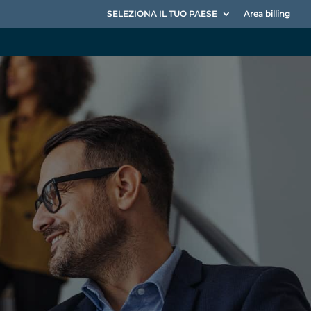
SELEZIONA IL TUO PAESE
Area billing
ger:
alore