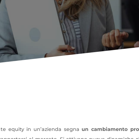
renditore subentra un
fondo 
vate equity in un’azienda segna
un cambiamento pro