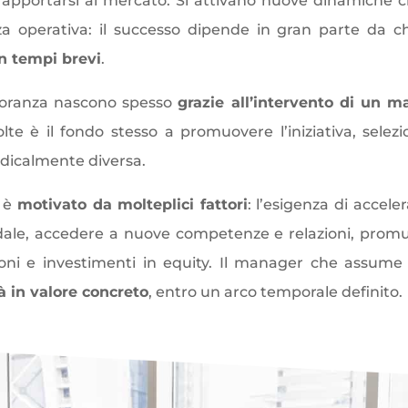
rapportarsi al mercato. Si attivano nuove dinamiche c
za operativa: il successo dipende in gran parte da 
n tempi brevi
.
ggioranza nascono spesso
grazie all’intervento di un m
volte è il fondo stesso a promuovere l’iniziativa, se
adicalmente diversa.
e è
motivato da molteplici fattori
: l’esigenza di acceler
dale
, accedere a nuove competenze e relazioni, promuo
ioni e
investimenti
in equity
. Il manager che assume 
 in valore concreto
, entro un arco temporale definito.