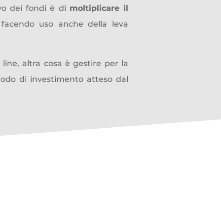
vo dei fondi è di
moltiplicare il
 facendo uso anche della leva
ine, altra cosa è gestire per la
iodo di investimento atteso dal
hied
e un
mindset