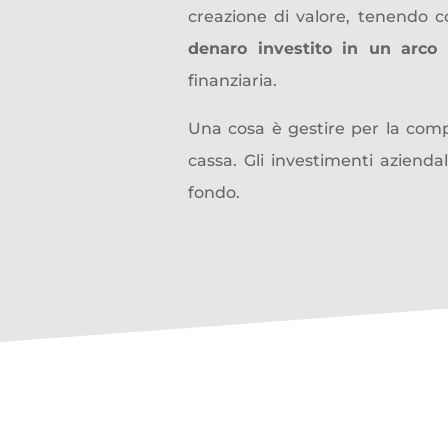
creazione di valore
, tenendo co
denaro investito in un arco 
finanziaria.
Una cosa è gestire per la compe
cassa. Gli
investimenti aziendal
fondo.
P
rivate equity
e