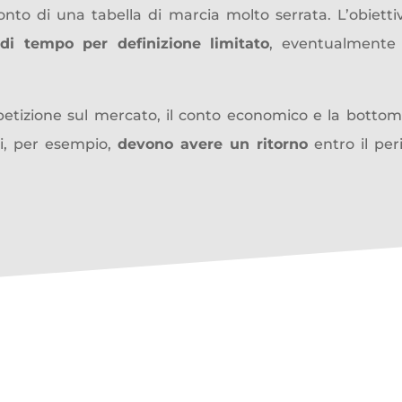
nto di una tabella di marcia molto serrata. L’obietti
di tempo per definizione limitato
, eventualmente
tizione sul mercato, il conto economico e la bottom l
i
, per esempio,
devono avere un ritorno
entro il per
manager
:
un binomio che ric