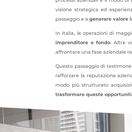
processi aziendali
e il modo di 
visione strategica ed esperien
passaggio e a
generare valore
i
In Italia, le operazioni di ma
imprenditore e fondo
. Altre 
affrontare una fase aziendale r
Questo passaggio di testimon
rafforzare la
reputazione azien
modo più strutturato acquisiz
trasformare queste opportunità