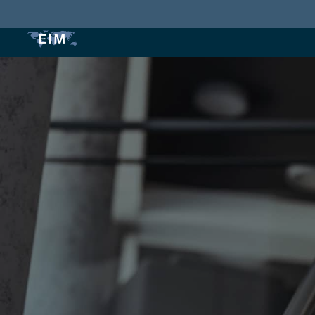
Le 
gest