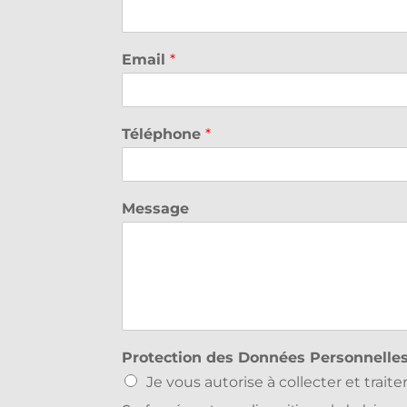
n
o
m
Email
*
Téléphone
*
Message
Protection des Données Personnelle
Je vous autorise à collecter et trai