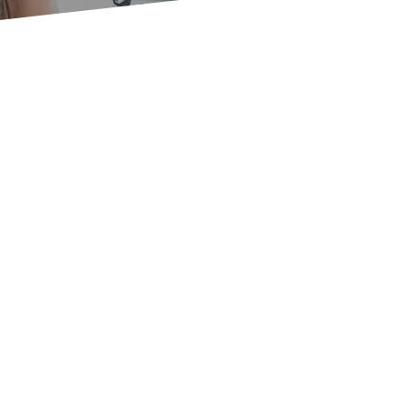
Adresse
EIM France
40, rue La Pérouse
75116 PARIS
Informations utiles
Tél. : +33 (0)1 53 57 34 56
Email : info.fr@eim.com