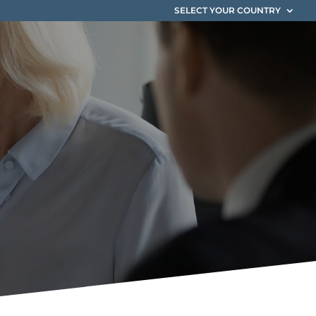
SELECT YOUR COUNTRY
EIM