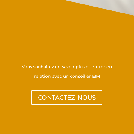
Prenez contact avec nous
Vous souhaitez en savoir plus et entrer en
relation avec un conseiller EIM
CONTACTEZ-NOUS