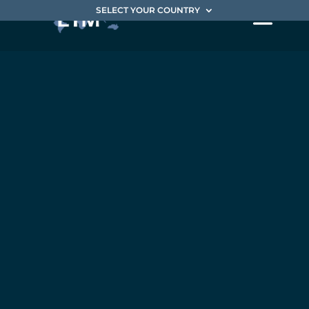
SELECT YOUR COUNTRY
DSI EN
MISSION
DE
TRANSITIO
N POUR
UN
CARVE-