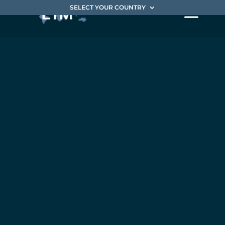
SELECT YOUR COUNTRY
QUALITY
AWARD
pour
EIM
FRANCE