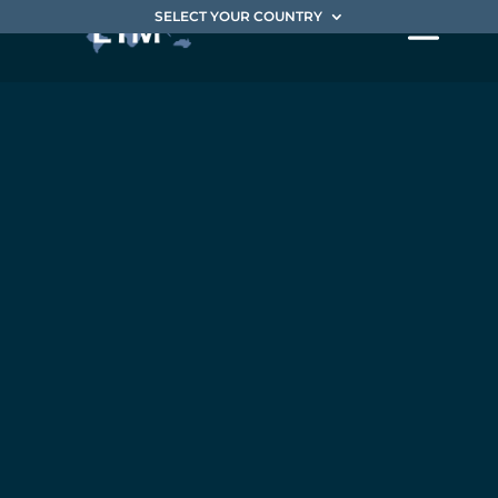
SELECT YOUR COUNTRY
Un
manager
de
transition
est affecté
à la
refonte