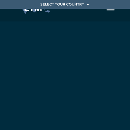
SELECT YOUR COUNTRY
Deux DRH
EIM
pilotent la
fermeture
de la
filiale
Française