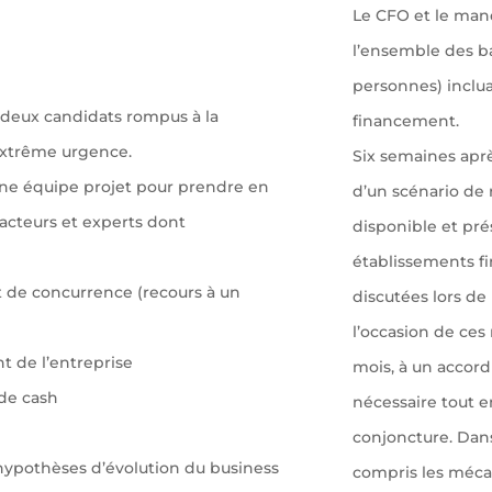
Le CFO et le mand
l’ensemble des ba
personnes) inclua
 deux candidats rompus à la
financement.
’extrême urgence.
Six semaines aprè
une équipe projet pour prendre en
d’un scénario de 
acteurs et experts dont
disponible et pré
établissements fi
et de concurrence (recours à un
discutées lors d
l’occasion de ces 
t de l’entreprise
mois, à un accord
 de cash
nécessaire tout e
conjoncture. Dans 
 hypothèses d’évolution du business
compris les mécan