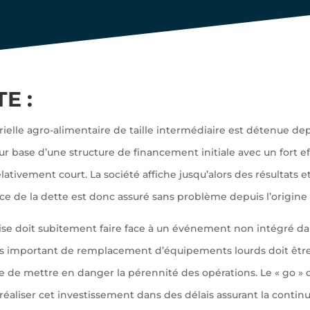
E :
rielle agro-alimentaire de taille intermédiaire est détenue de
r base d’une structure de financement initiale avec un fort ef
tivement court. La société affiche jusqu’alors des résultats e
vice de la dette est donc assuré sans problème depuis l’origin
prise doit subitement faire face à un événement non intégré da
ès important de remplacement d’équipements lourds doit être
e de mettre en danger la pérennité des opérations. Le « go » d
éaliser cet investissement dans des délais assurant la continu