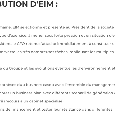
UTION D’EIM :
aine, EIM sélectionne et présente au Président de la société
ype d’exercice, à mener sous forte pression et en situation d
sident, le CFO retenu s’attache immédiatement à constituer 
ansverse les très nombreuses tâches impliquant les multiples 
égie du Groupe et les évolutions éventuelles d’environnement 
ypothèses du « business case » avec l’ensemble du managemen
aborer un business plan avec différents scenarii de génération
rii (recours à un cabinet spécialisé)
ions de financement et tester leur résistance dans différentes