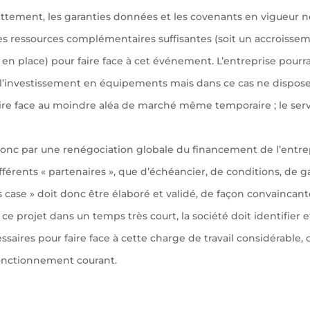
ettement, les garanties données et les covenants en vigueur 
s ressources complémentaires suffisantes (soit un accroisse
en place) pour faire face à cet événement. L’entreprise pourr
 l’investissement en équipements mais dans ce cas ne dispos
e face au moindre aléa de marché même temporaire ; le servic
donc par une renégociation globale du financement de l’entr
fférents « partenaires », que d’échéancier, de conditions, de 
 case » doit donc être élaboré et validé, de façon convaincante
e projet dans un temps très court, la société doit identifier e
aires pour faire face à cette charge de travail considérable,
fonctionnement courant.