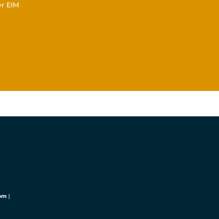
er EIM
com
|