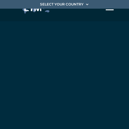
SELECT YOUR COUNTRY
La
réponse à
un appel
d’offres
complexe :