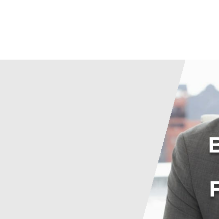
chen
istig
erte