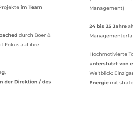
 Projekte
im Team
Management)
24 bis 35 Jahre
al
coached
durch Boer &
Managementerfa
 Fokus auf ihre
Hochmotivierte To
unterstützt von
ng
,
Weitblick: Einzig
n der Direktion / des
Energie
mit strat
ie Summe ihrer Fähigkeiten: Einzigarti