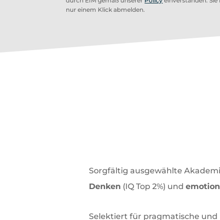
durch EIM gemäß unserer
Policy
einverstanden. Sie 
nur einem Klick abmelden.
Die Untern
Change Manage
Sorgfältig ausgewählte Akadem
Denken
(IQ Top 2%) und
emotiona
Selektiert für pragmatische un