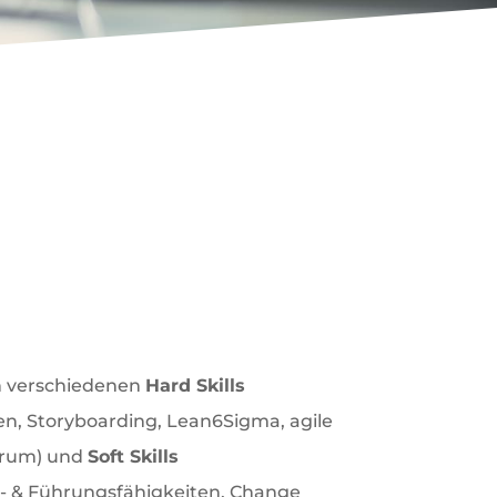
der Zukunft
nt-Kenntnissen
in verschiedenen
Hard Skills
en, Storyboarding, Lean6Sigma, agile
rum) und
Soft Skills
 & Führungsfähigkeiten, Change