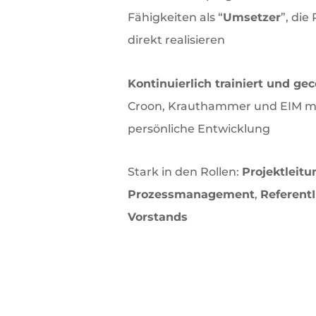
Fähigkeiten als “
Umsetzer
”, die
direkt realisieren
Kontinuierlich trainiert und ge
Croon, Krauthammer und EIM mit
persönliche Entwicklung
Stark in den Rollen:
Projektleitu
Prozessmanagement
,
ReferentI
Vorstands
Mehr als d