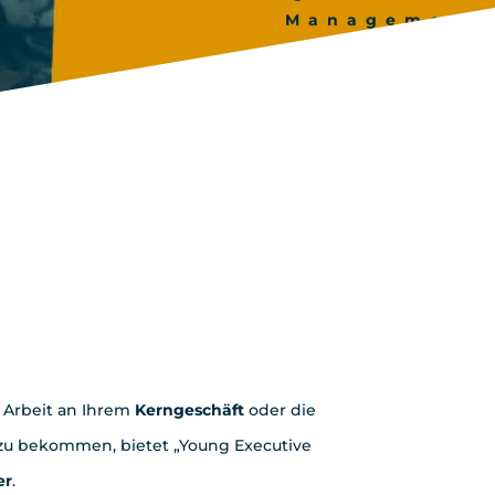
Management
Solutions
s konzentrieren
e Arbeit an Ihrem
Kerngeschäft
oder die
 zu bekommen, bietet „Young Executive
er
.