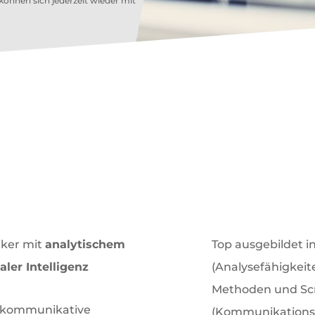
können sich jederzeit wieder mit
ehmerpersönlichkeiten 
ment Experten mit Projektmanageme
iker mit
analytischem
Top ausgebildet 
ler Intelligenz
(Analysefähigkeit
Methoden und Sc
d kommunikative
(Kommunikations-