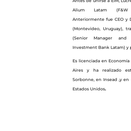
Antes de unirse a EIM, Luc
Alium Latam (F&W 
Anteriormente fue CEO y D
(Montevideo, Uruguay), 
(Senior Manager and 
Investment Bank Latam) y p
Es licenciada en Economía
Aires y ha realizado est
Sorbonne, en Insead ,y en 
Estados Unidos
.