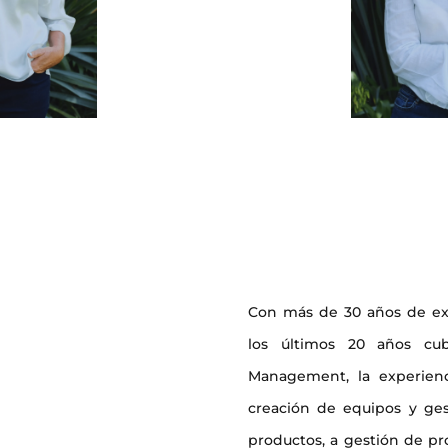
a Witt
Lucrecia F
l.frati
eim.com
Con más de 30 años de exp
los últimos 20 años cu
Management, la experienc
creación de equipos y ges
productos, a gestión de pr