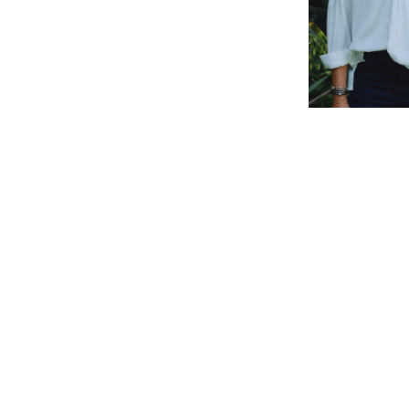
Fabian
f.witt@