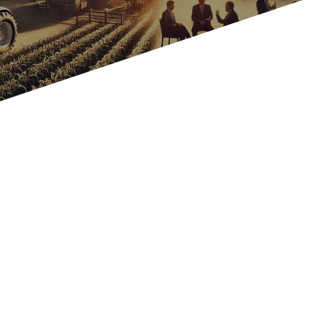
Sector:
Agro
Industria
: Agroquímicos y fertilizantes
Locación:
El Desafío: