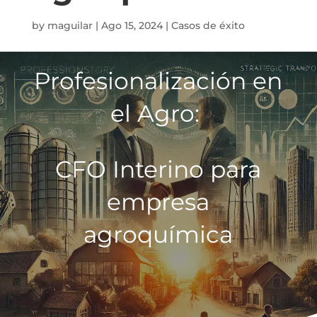
by
maguilar
|
Ago 15, 2024
|
Casos de éxito
Profesionalización en
el Agro:
CFO Interino para
empresa
agroquímica