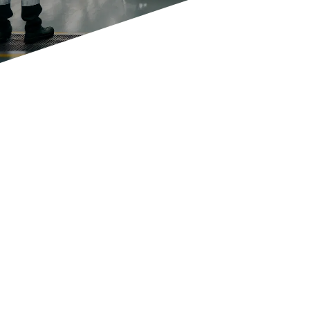
Sector:
Automotriz
Industria
: Auto partes
Locación:
El Desafío:
Una empresa de autopartes
internacional líder en la fabricación
componentes estructurales de
vehículos ligeros y pesados